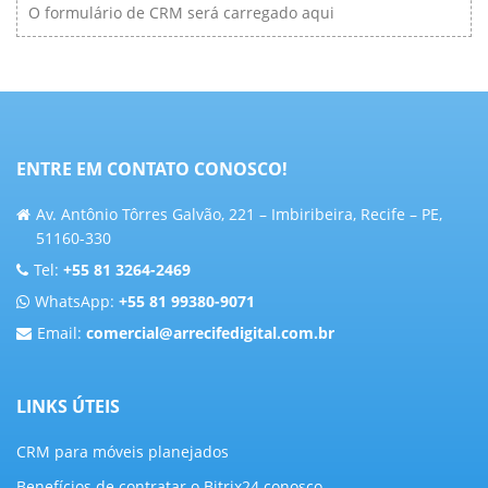
O formulário de CRM será carregado aqui
ENTRE EM CONTATO CONOSCO!
Av. Antônio Tôrres Galvão, 221 – Imbiribeira, Recife – PE,
51160-330
Tel:
+55 81 3264-2469
WhatsApp:
+55 81 99380-9071
Email:
comercial@arrecifedigital.com.br
LINKS ÚTEIS
CRM para móveis planejados
Benefícios de contratar o Bitrix24 conosco