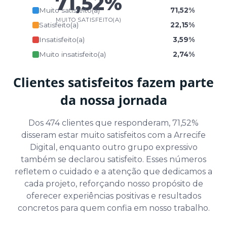
71,52%
Muito satisfeito(a)
71,52%
MUITO SATISFEITO(A)
Satisfeito(a)
22,15%
Insatisfeito(a)
3,59%
Muito insatisfeito(a)
2,74%
Clientes satisfeitos fazem parte
da nossa jornada
Dos 474 clientes que responderam, 71,52%
disseram estar muito satisfeitos com a Arrecife
Digital, enquanto outro grupo expressivo
também se declarou satisfeito. Esses números
refletem o cuidado e a atenção que dedicamos a
cada projeto, reforçando nosso propósito de
oferecer experiências positivas e resultados
concretos para quem confia em nosso trabalho.