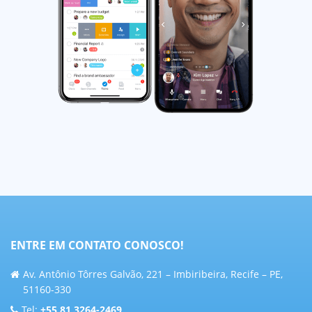
ENTRE EM CONTATO CONOSCO!
Av. Antônio Tôrres Galvão, 221 – Imbiribeira, Recife – PE,
51160-330
Tel:
+55 81 3264-2469