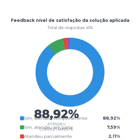
Feedback nível de satisfação da solução aplicada
Total de respostas: 474
88,92%
Sim, atendeu completamente
88,92%
ATENDEU
Sim, atendeu em parte
7,59%
COMPLETAMENTE
Atendeu parcialmente
2,11%