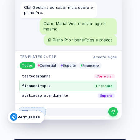
Olá! Gostaria de saber mais sobre o
plano Pro.
Claro, Maria! Vou te enviar agora
mesmo.
📄 Plano Pro · benefícios e preços
TEMPLATES 24ZAP
Arrecife Digital
Todos
Comercial
Suporte
Financeiro
testecampanha
Comercial
financeiropix
Financeiro
avaliacao_atendimento
Suporte
Template
Permissões