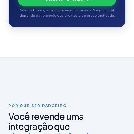
Valores brutos, sem dedução de impostos. Margem real
depende da retenção dos clientes e do preço praticado.
MARGEM DE PARCEIRO
30
%
de desconto sobre o valor de
POR QUE SER PARCEIRO
tabela
Você revende uma
integração que